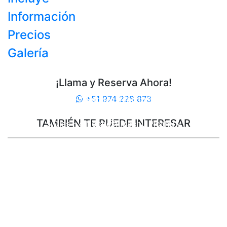
Información
Precios
Galería
¡Llama y Reserva Ahora!
+51 974 228 873
8 Días – 7 Noches: Machu Picchu y
sus Maravillas
TAMBIÉN TE PUEDE INTERESAR
5 Días – 4 Noches: Machu Picchu y
Salineras Maras
6 Días – 5 Noches: Machu Picchu Por
Siempre