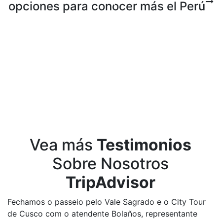
Siempre
opciones para conocer más el Perú
5 Días – 4 Noches: Machu Picchu y
Salineras Maras
3 Días – 2 Noches: Cusco y Machu
Picchu
5 Días – 4 Noches: Machu Picchu y
Laguna Humantay
Vea más
Testimonios
Sobre Nosotros
TripAdvisor
Fechamos o passeio pelo Vale Sagrado e o City Tour
de Cusco com o atendente Bolaños, representante