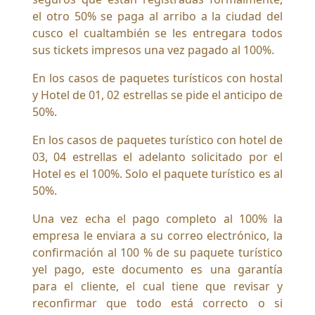
TROS
el otro 50% se paga al arribo a la ciudad del
cusco el cualtambién se les entregara todos
STICOS CUSCO
sus tickets impresos una vez pagado al 100%.
ÁGICO
En los casos de paquetes turísticos con hostal
LL DAYS
y Hotel de 01, 02 estrellas se pide el anticipo de
KING
50%.
OG
En los casos de paquetes turístico con hotel de
03, 04 estrellas el adelanto solicitado por el
URS
Hotel es el 100%. Solo el paquete turístico es al
RÚ
50%.
Una vez echa el pago completo al 100% la
empresa le enviara a su correo electrónico, la
confirmación al 100 % de su paquete turístico
yel pago, este documento es una garantía
para el cliente, el cual tiene que revisar y
reconfirmar que todo está correcto o si