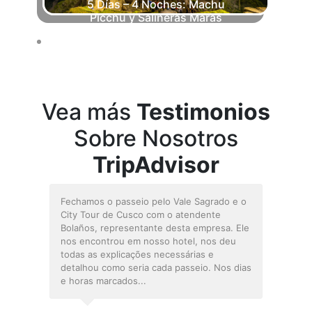
5 Días – 4 Noches: Machu
Picchu y Salineras Maras
Vea más
Testimonios
Sobre Nosotros
TripAdvisor
E
m
n
m
v
m
t