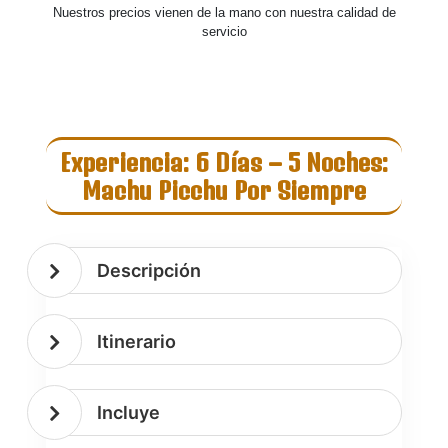
Nuestros precios vienen de la mano con nuestra calidad de
servicio
Experiencia: 6 Días – 5 Noches:
Machu Picchu Por Siempre
TROS
STICOS CUSCO
ÁGICO
Descripción
LL DAYS
Itinerario
KING
OG
Incluye
URS
RÚ