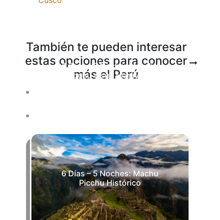
Cusco
También te pueden interesar
estas opciones para conocer
8 Días – 7 Noches: Machu
más el Perú
Picchu y sus Maravillas
5 Días – 4 Noches: Machu
Picchu y Laguna Humantay
6 Días – 5 Noches: Machu
Picchu Histórico