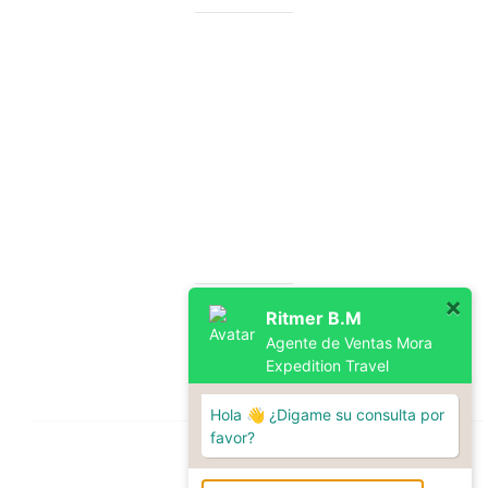
Nombre Comercial:
Mora Expedition Travel
Razón Social:
Mora Expedition E.I.R.L
Ruc:
20611695242
| Calle Pucutupampa B4A – Santiago - Cusco
| +51 974 228873
| info@machupicchuInformacion.com
| MoraExpeditionTravel@hotmail.com
REDES SOCIALES
×
Ritmer B.M
Agente de Ventas Mora
Expedition Travel
Hola 👋 ¿Digame su consulta por
favor?