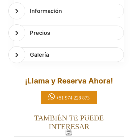
Información
Precios
Galería
¡Llama y Reserva Ahora!
+51 974 228 873
5 Días – 4 Noches: Machu
TAMBIÉN TE PUEDE
Picchu y Vinicunca
INTERESAR