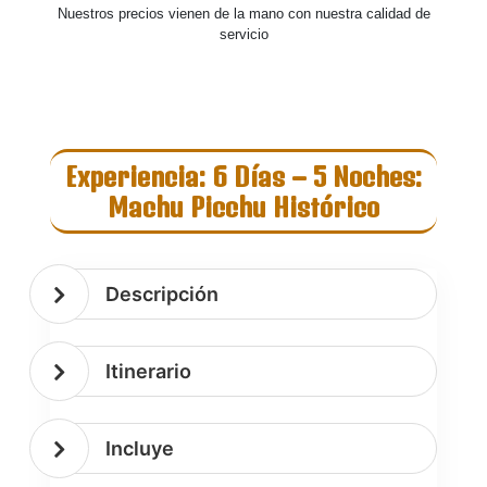
Nuestros precios vienen de la mano con nuestra calidad de
servicio
TROS
Experiencia: 6 Días – 5 Noches:
Machu Picchu Histórico
STICOS CUSCO
ÁGICO
LL DAYS
Descripción
KING
OG
Itinerario
URS
RÚ
Incluye