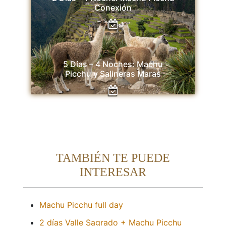
Conexión
5 Días – 4 Noches: Machu
Picchu y Salineras Maras
TAMBIÉN TE PUEDE
INTERESAR
Machu Picchu full day
2 días Valle Sagrado + Machu Picchu