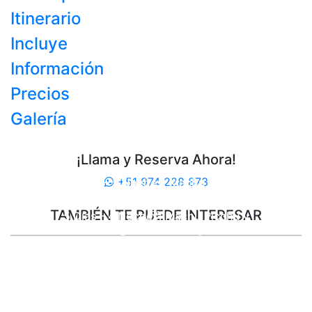
Itinerario
Incluye
Información
Precios
Galería
¡Llama y Reserva Ahora!
+51 974 228 873
6 Días – 5 Noches: Machu Picchu
Histórico
TAMBIÉN TE PUEDE INTERESAR
5 Días – 4 Noches: Machu Picchu y
Laguna Humantay
5 Días – 4 Noches: Machu Picchu y
Salineras Maras