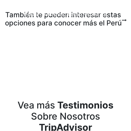
También te pueden interesar estas
6 Días – 5 Noches: Machu Picchu Por
Siempre
opciones para conocer más el Perú
5 Días – 4 Noches: Machu Picchu y
Vinicunca
2 Días – 1 Noche: Aguas Calientes y
Machu Picchu
3 Días – 2 Noches: Cusco y Machu
Picchu
Vea más
Testimonios
Sobre Nosotros
TripAdvisor